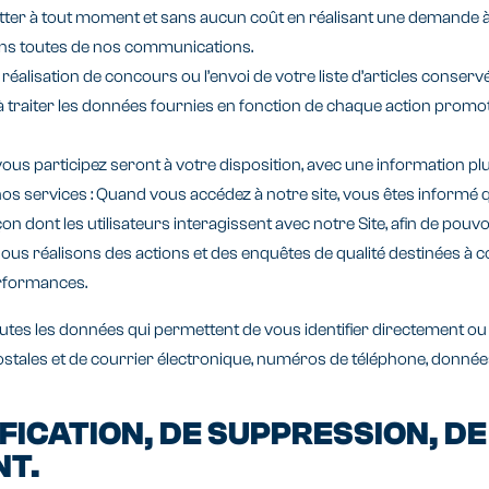
er à tout moment et sans aucun coût en réalisant une demande à no
dans toutes de nos communications.
réalisation de concours ou l’envoi de votre liste d’articles conser
à traiter les données fournies en fonction de chaque action promo
ous participez seront à votre disposition, avec une information plu
e nos services : Quand vous accédez à notre site, vous êtes inform
n dont les utilisateurs interagissent avec notre Site, afin de pouvoi
us réalisons des actions et des enquêtes de qualité destinées à con
erformances.
 toutes les données qui permettent de vous identifier directement 
es et de courrier électronique, numéros de téléphone, données rel
IFICATION, DE SUPPRESSION, DE
NT.