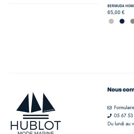
60
BERMUDA HOM
XS
65,00
€
S
M
L
XL
XXL
XXXL
Nous con
Formulair
05 67 53
Du lundi au 