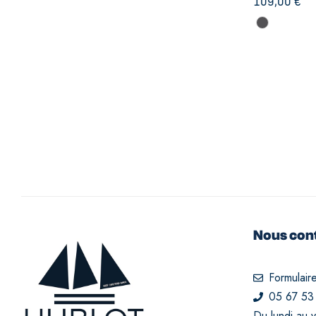
109,00
€
Nous con
Formulair
05 67 53
Du lundi au 