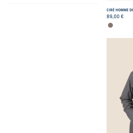
52
54
CIRÉ HOMME D
56
89,00
€
58
60
XS
S
M
L
XL
XXL
XXXL