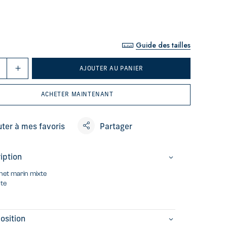
Guide des tailles
AJOUTER AU PANIER
ACHETER MAINTENANT
uter à mes favoris
Partager
iption
et marin mixte
lte
e
osition