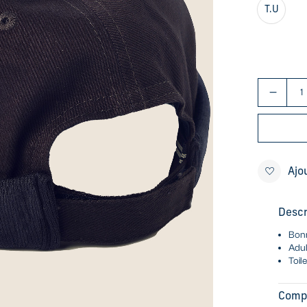
T.U
Ajo
Descr
Bonn
Adu
Toil
Comp