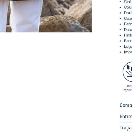
Ciré
Cou
Doub
Capu
Fer
Deux
Fini
Bas 
Logo
Impe
Comp
Entre
Traça