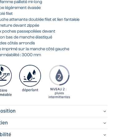
 femme pailleté mi-long
pe légèrement évasée
lé filet
che attenante doublée filet et lien fantaisie
meture devant zippée
 poches passepoilées devant
tion bas de manche élastiqué
des côtés arrondis
 imprimé sur la manche côté gauche
rméabilité : 3000 mm
osition
tien
bilité