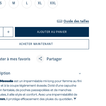
S
M
L
XL
XXL
Guide des tailles
AJOUTER AU PANIER
ACHETER MAINTENANT
uter à mes favoris
Partager
iption
é
Massalia
est un imperméable mi-long pour femme au fini
té et à la coupe légèrement évasée. Doté d’une capuche
ien fantaisie, de poches passepoilées et de manches
uées, il allie style et confort. Avec une imperméabilité de
 mm
, il protège efficacement des pluies du quotidien. ☔