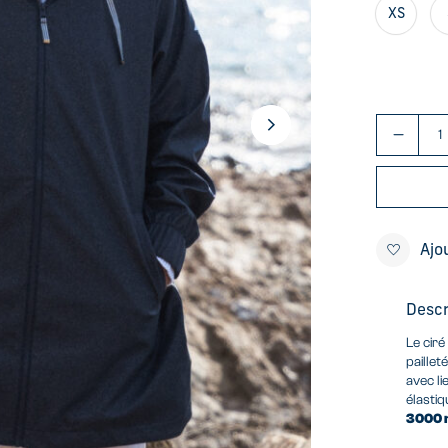
XS
Ajo
Descr
Le cir
paille
avec l
élastiq
3000