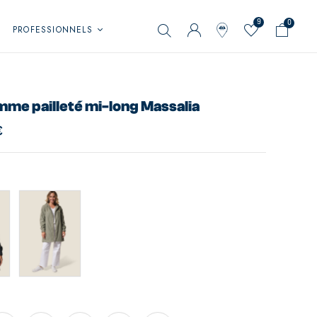
9
0
PROFESSIONNELS
mme pailleté mi-long Massalia
€