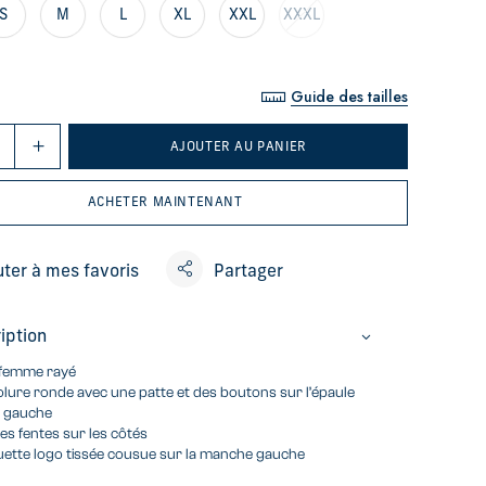
S
M
L
XL
XXL
XXXL
Guide des tailles
AJOUTER AU PANIER
ACHETER MAINTENANT
uter à mes favoris
Partager
iption
 femme rayé
lure ronde avec une patte et des boutons sur l’épaule
é gauche
tes fentes sur les côtés
uette logo tissée cousue sur la manche gauche