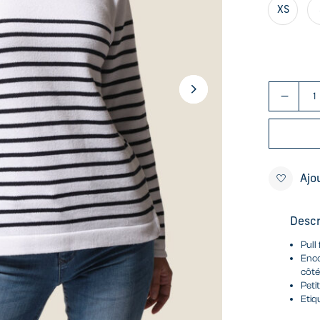
XS
Ajo
Descr
Pull
Enco
côt
Peti
Etiq