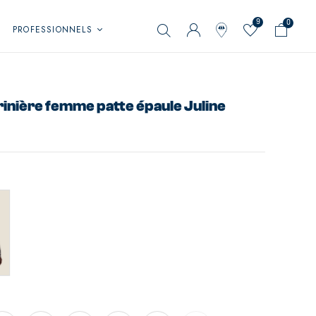
9
0
PROFESSIONNELS
rinière femme patte épaule Juline