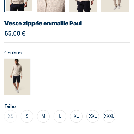
Veste zippée en maille Paul
65,00
€
Couleurs
Tailles
XS
S
M
L
XL
XXL
XXXL