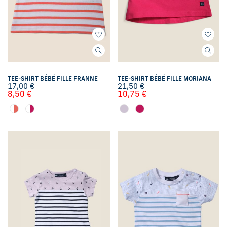
TEE-SHIRT BÉBÉ FILLE FRANNE
TEE-SHIRT BÉBÉ FILLE MORIANA
17,00
€
21,50
€
8,50
€
10,75
€