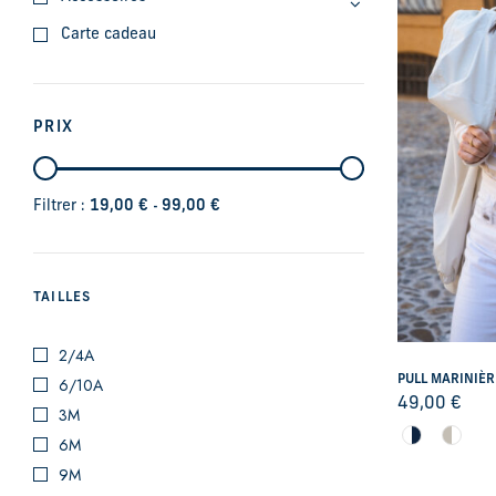
Carte cadeau
PRIX
-
Filtrer :
19,00
€
99,00
€
TAILLES
2/4A
PULL MARINIÈ
6/10A
49,00
€
3M
6M
9M