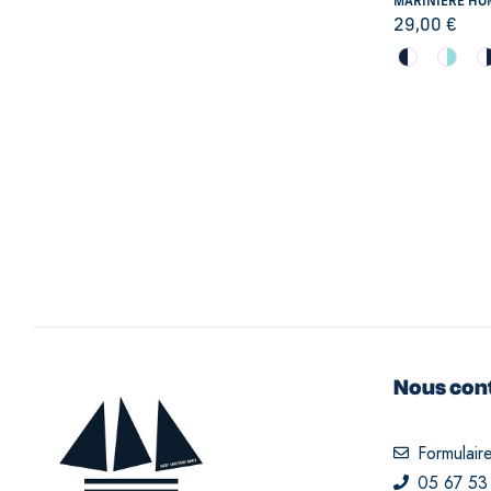
MARINIÈRE HO
29,00
€
Nous con
Formulair
05 67 53