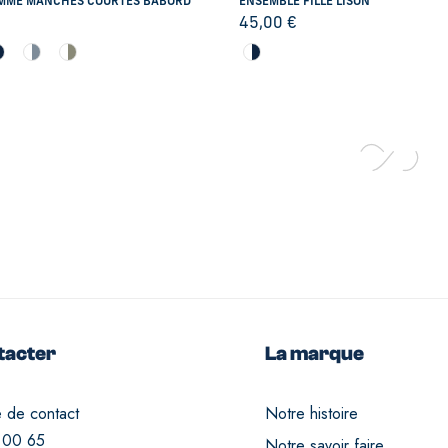
MME MANCHES COURTES BABORD
ENSEMBLE FILLE LISON
45,00
€
tacter
La marque
e de contact
Notre histoire
 00 65
Notre savoir faire