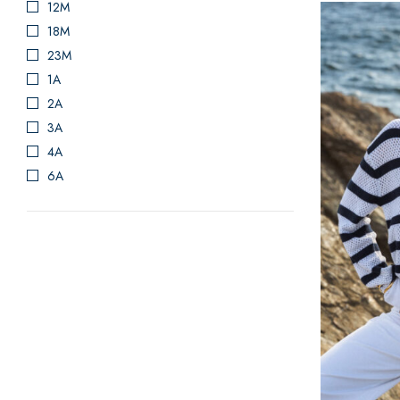
12M
18M
23M
1A
2A
3A
4A
6A
8A
10A
12A
14A
16A
XS
S
M
L