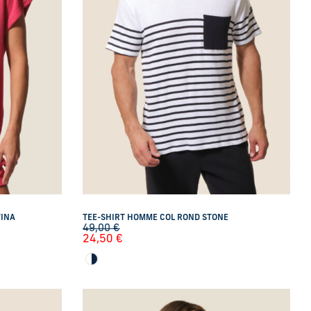
WINA
TEE-SHIRT HOMME COL ROND STONE
49,00
€
24,50
€