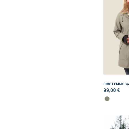
38
39
40
41
42
44
46
48
50
52
54
CIRÉ FEMME 3/
56
99,00
€
58
60
3M
6 M
6M