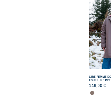
9M
9 M
12 M
12M
18 M
18M
23M
24 M
1A
2A
3A
4A
CIRÉ FEMME DO
FOURRURE PRE
6A
149,00
€
8A
10A
12A