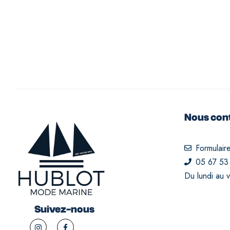
14A
16A
XS
S
M
L
XL
XXL
XXXL
Nous con
Formulair
05 67 53
Du lundi au 
Suivez-nous