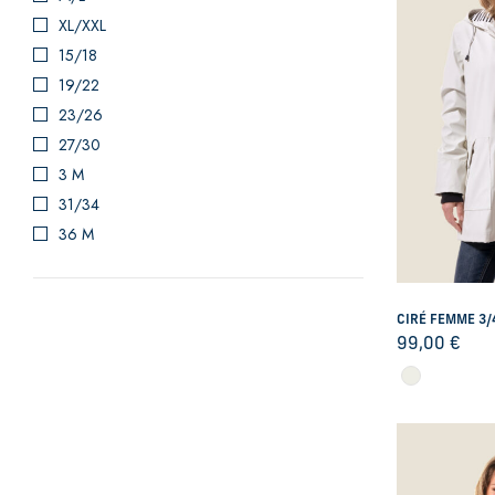
XL/XXL
15/18
19/22
23/26
27/30
3 M
31/34
36 M
T1
2/4A
T2
CIRÉ FEMME 3/
99,00
€
6/10A
T.U
34
36
37