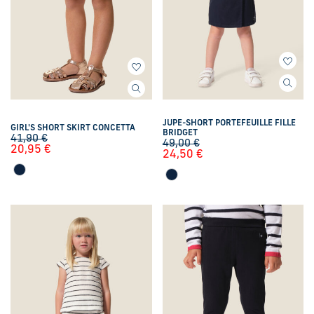
JUPE-SHORT PORTEFEUILLE FILLE
GIRL'S SHORT SKIRT CONCETTA
BRIDGET
41,90
€
49,00
€
20,95
€
24,50
€