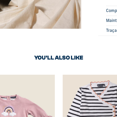
Comp
Main
Traça
YOU'LL ALSO LIKE