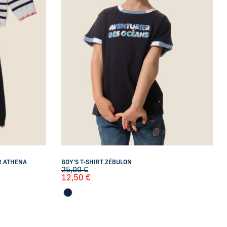
R ATHENA
BOY'S T-SHIRT ZÉBULON
25,00
€
12,50
€