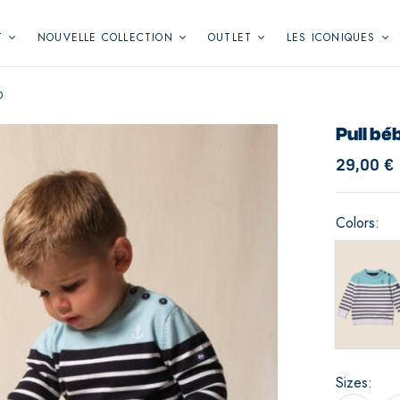
T
NOUVELLE COLLECTION
OUTLET
LES ICONIQUES
D
Pull bé
29,00
€
Colors
Sizes