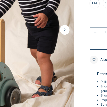
6M
Ajo
Descr
Pull
Enco
gau
Brod
Etiq
Bord