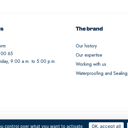
us
The brand
orm
Our history
 00 65
Our expertise
iday, 9:00 a.m. to 5:00 p.m.
Working with us
Waterproofing and Sealing
OK, accept all
ou control over what you want to activate