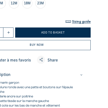
9M
12M
18M
23M
Sizing guide
ADD TO BASKET
BUY NOW
uter à mes favoris
Share
iption
 marin garçon
lure ronde avec une patte et boutons sur l’épaule
che
erie ancre sur poitrine
uette tissée sur la manche gauche
 cote sur les bas de manche et vêtement