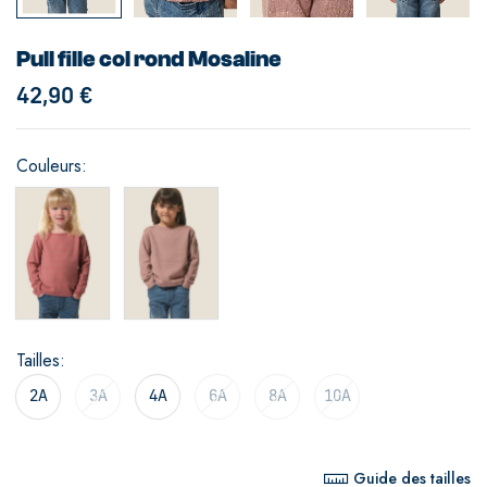
Pull fille col rond Mosaline
42,90
€
Couleurs
Tailles
2A
3A
4A
6A
8A
10A
Guide des tailles