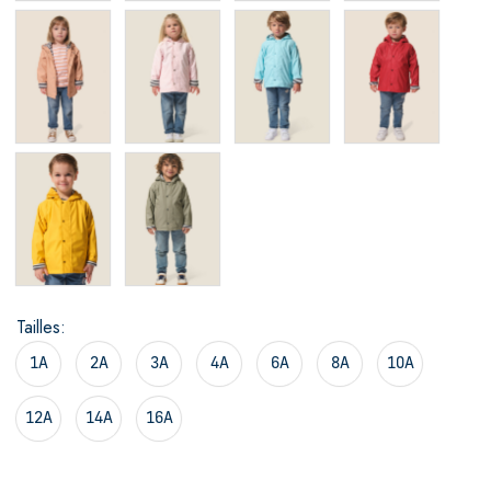
Tailles
1A
2A
3A
4A
6A
8A
10A
12A
14A
16A