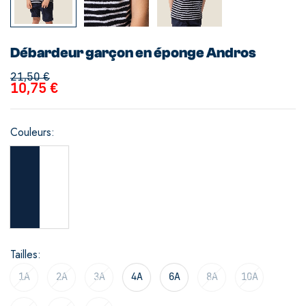
Débardeur garçon en éponge Andros
21,50
€
10,75
€
Couleurs
Tailles
1A
2A
3A
4A
6A
8A
10A