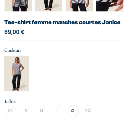
Tee-shirt femme manches courtes Janice
69,00
€
Couleurs
Tailles
XS
S
M
L
XL
XXL