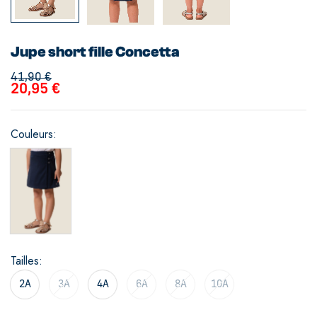
Jupe short fille Concetta
41,90
€
20,95
€
Couleurs
Tailles
2A
3A
4A
6A
8A
10A