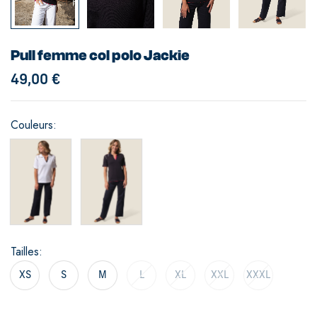
Pull femme col polo Jackie
49,00
€
Couleurs
Tailles
XS
S
M
L
XL
XXL
XXXL