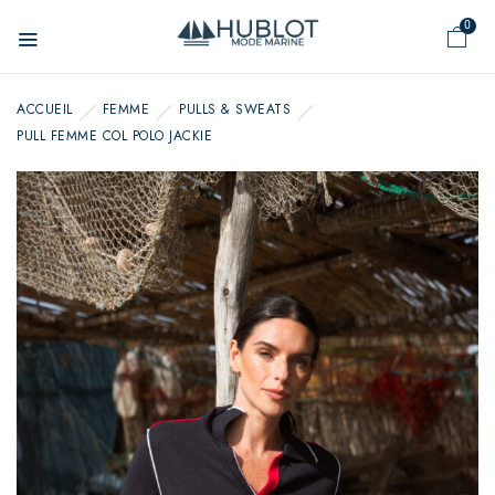
Panneau de gestion des cookies
0
ACCUEIL
FEMME
PULLS & SWEATS
PULL FEMME COL POLO JACKIE