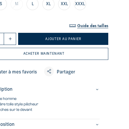
S
M
L
XL
XXL
XXXL
Guide des tailles
AJOUTER AU PANIER
ACHETER MAINTENANT
uter à mes favoris
Partager
iption
te homme
ère toile style pêcheur
ches sur le devant
osition