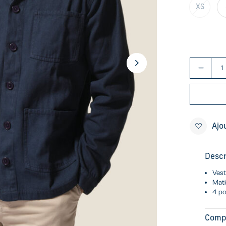
XS
Ajo
Descr
Ves
Mati
4 po
Comp