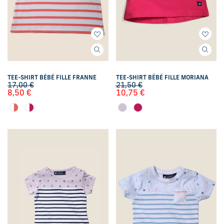
TEE-SHIRT BÉBÉ FILLE FRANNE
TEE-SHIRT BÉBÉ FILLE MORIANA
17,00
€
21,50
€
8,50
€
10,75
€