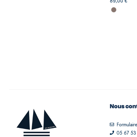
89,00
€
Nous con
Formulair
05 67 53