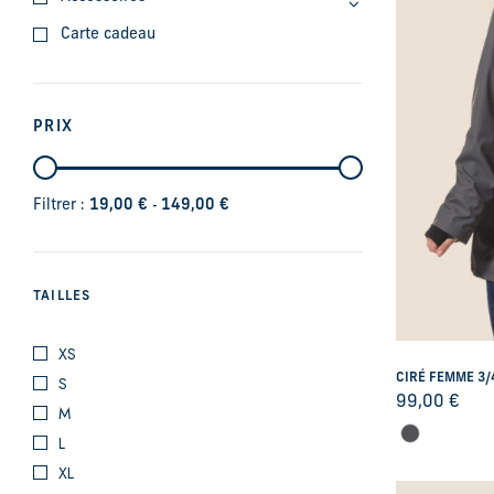
Carte cadeau
PRIX
-
Filtrer :
19,00
€
149,00
€
TAILLES
XS
CIRÉ FEMME 3/
S
99,00
€
M
L
XL