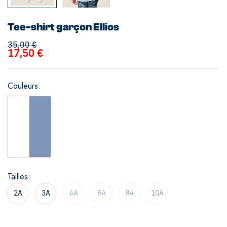
Tee-shirt garçon Ellios
35,00
€
17,50
€
Couleurs
Tailles
2A
3A
4A
6A
8A
10A