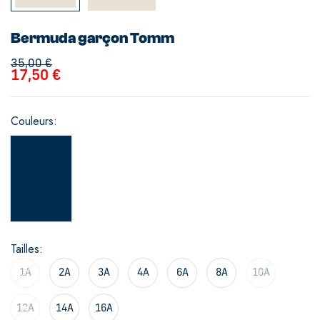
Bermuda garçon Tomm
35,00
€
17,50
€
Couleurs
Tailles
1A
2A
3A
4A
6A
8A
10A
12A
14A
16A