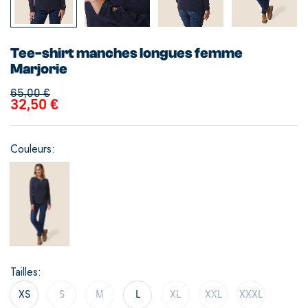
Tee-shirt manches longues femme
Marjorie
65,00
€
32,50
€
Couleurs
Tailles
XS
S
M
L
XL
XXL
XXXL