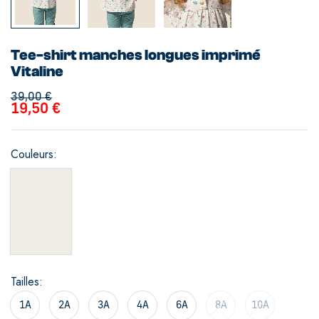
Tee-shirt manches longues imprimé
Vitaline
39,00
€
19,50
€
Couleurs
Tailles
1A
2A
3A
4A
6A
8A
10A