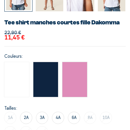
Tee shirt manches courtes fille Dakomma
22,90
€
11,45
€
Couleurs
Tailles
1A
2A
3A
4A
6A
8A
10A