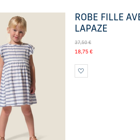
ROBE FILLE A
LAPAZE
37,50
€
18,75
€