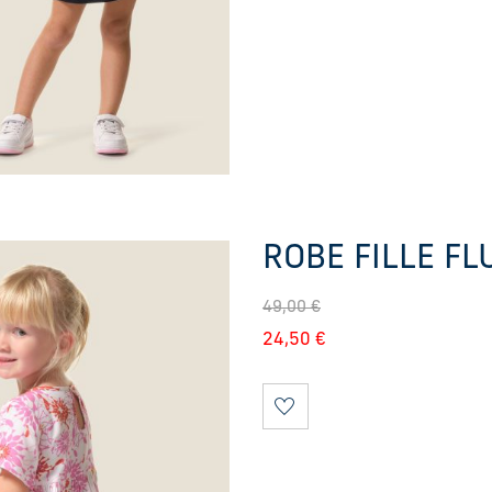
ROBE FILLE FL
49,00
€
24,50
€