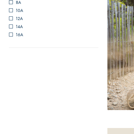
8A
10A
12A
14A
16A