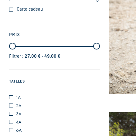
Carte cadeau
PRIX
-
Filtrer :
27,00
€
49,00
€
TAILLES
1A
2A
3A
4A
6A