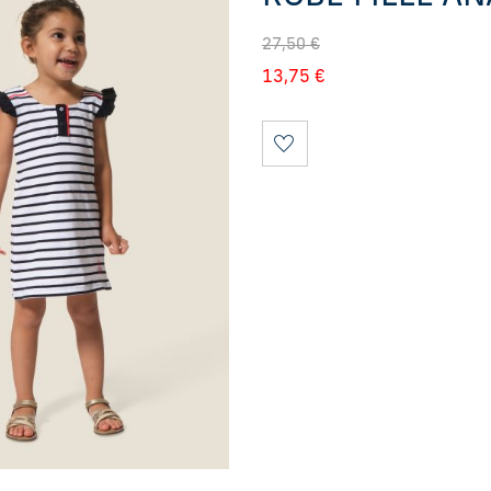
27,50
€
13,75
€